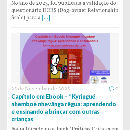
No ano de 2023, foi publicada a validação do
questionário DORS (Dog-owner Relationship
Scale) para a
[...]
25 de November de 2023
0
Capítulo em Ebook – ”Kyringué
nhemboe nhevãnga rêgua: aprendendo
e ensinando a brincar com outras
crianças”
Foi publicado no e-book ”Práticas Críticas em