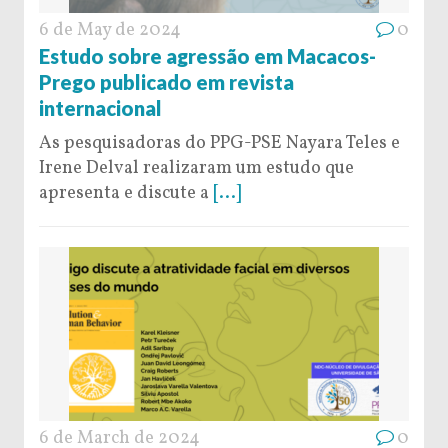
6 de May de 2024
0
Estudo sobre agressão em Macacos-
Prego publicado em revista
internacional
As pesquisadoras do PPG-PSE Nayara Teles e
Irene Delval realizaram um estudo que
apresenta e discute a
[...]
6 de March de 2024
0