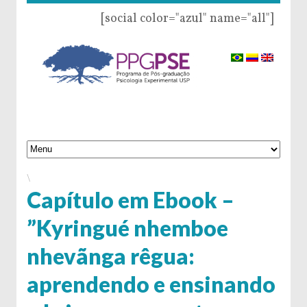
[social color="azul" name="all"]
\
Capítulo em Ebook –
”Kyringué nhemboe
nhevãnga rêgua:
aprendendo e ensinando