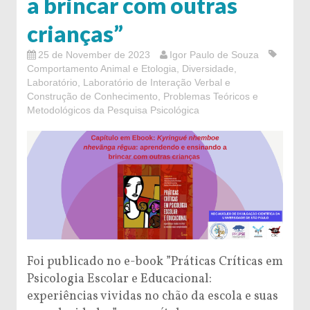
a brincar com outras
crianças”
25 de November de 2023
Igor Paulo de Souza
Comportamento Animal e Etologia
,
Diversidade
,
Laboratório
,
Laboratório de Interação Verbal e
Construção de Conhecimento
,
Problemas Teóricos e
Metodológicos da Pesquisa Psicológica
Foi publicado no e-book ”Práticas Críticas em
Psicologia Escolar e Educacional:
experiências vividas no chão da escola e suas