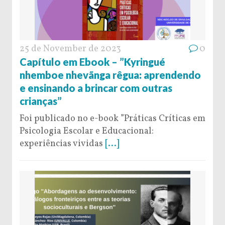
25 de November de 2023
0
Capítulo em Ebook – ”Kyringué
nhemboe nhevãnga rêgua: aprendendo
e ensinando a brincar com outras
crianças”
Foi publicado no e-book ”Práticas Críticas em
Psicologia Escolar e Educacional:
experiências vividas
[...]