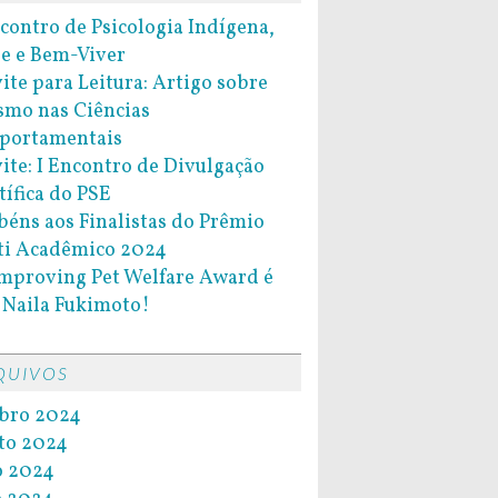
ncontro de Psicologia Indígena,
e e Bem-Viver
ite para Leitura: Artigo sobre
smo nas Ciências
portamentais
ite: I Encontro de Divulgação
tífica do PSE
béns aos Finalistas do Prêmio
ti Acadêmico 2024
Improving Pet Welfare Award é
 Naila Fukimoto!
QUIVOS
bro 2024
to 2024
o 2024