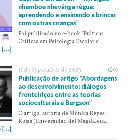
nhemboe nhevãnga rêgua:
aprendendo e ensinando a brincar
com outras crianças”
Foi publicado no e-book ”Práticas
Críticas em Psicologia Escolar e
s
[...]
11 de September de 2023
0
Publicação de artigo ”Abordagens
ao desenvolvimento: diálogos
fronteiriços entre as teorias
socioculturais e Bergson”
O artigo, autoria de Mónica Reyes-
Rojas (Universidad del Magdalena,
s
[...]