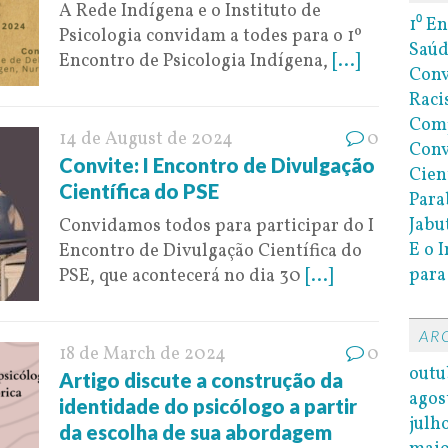
A Rede Indígena e o Instituto de
1⁰ E
Psicologia convidam a todes para o 1º
Saúd
Encontro de Psicologia Indígena,
[...]
Conv
Raci
Com
14 de August de 2024
0
Conv
Convite: I Encontro de Divulgação
Cien
Científica do PSE
Para
Jabu
Convidamos todos para participar do I
E o 
Encontro de Divulgação Científica do
para
PSE, que acontecerá no dia 30
[...]
AR
18 de March de 2024
0
outu
Artigo discute a construção da
agos
identidade do psicólogo a partir
julh
da escolha de sua abordagem