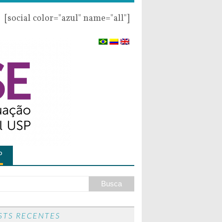
[social color="azul" name="all"]
P
STS RECENTES