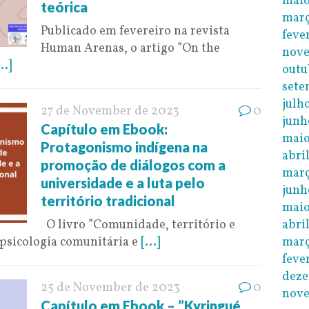
maio
teórica
març
Publicado em fevereiro na revista
feve
Human Arenas, o artigo ”On the
nov
...]
outu
sete
julh
27 de November de 2023
0
junh
Capítulo em Ebook:
maio
Protagonismo indígena na
abri
promoção de diálogos com a
març
universidade e a luta pelo
junh
território tradicional
maio
abri
O livro ”Comunidade, território e
març
psicologia comunitária e
[...]
feve
dez
25 de November de 2023
0
nov
Capítulo em Ebook – ”Kyringué