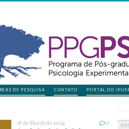
REAS DE PESQUISA
CONTATO
PORTAL DO IPUS
18 de March de 2024
0
PO