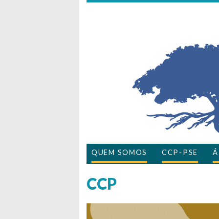
QUEM SOMOS
CCP-PSE
Á
CCP