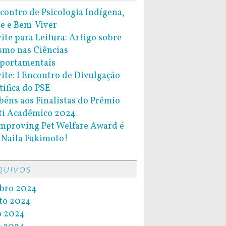
ncontro de Psicologia Indígena,
e e Bem-Viver
ite para Leitura: Artigo sobre
smo nas Ciências
portamentais
ite: I Encontro de Divulgação
tífica do PSE
béns aos Finalistas do Prêmio
ti Acadêmico 2024
Improving Pet Welfare Award é
 Naila Fukimoto!
QUIVOS
bro 2024
to 2024
o 2024