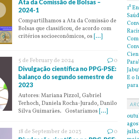
Ata da Comissão de Bolsas –
1⁰ E
2024-1
Saúd
Compartilhamos a Ata da Comissão de
Conv
Bolsas que classificou, de acordo com
Raci
critérios socioeconômicos, os
[...]
Com
Conv
Cien
5 de February de 2024
0
Para
Divulgação científica no PPG-PSE:
Jabu
balanço do segundo semestre de
E o 
2023
para
Autores: Mariana Pizzol, Gabriel
Terhoch, Daniela Rocha-Jurado, Danilo
AR
Silva Guimarães. Gostaríamos
[...]
outu
agos
julh
18 de September de 2023
0