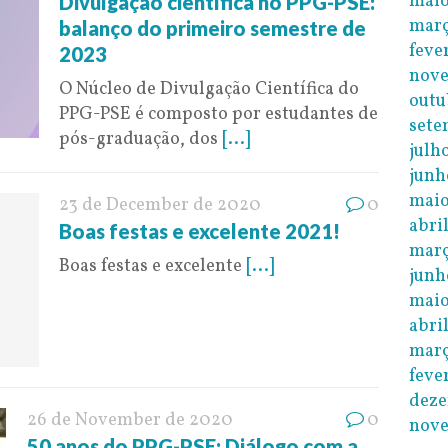
maio
Divulgação científica no PPG-PSE:
març
balanço do primeiro semestre de
feve
2023
nov
O Núcleo de Divulgação Científica do
outu
PPG-PSE é composto por estudantes de
sete
pós-graduação, dos
[...]
julh
junh
maio
23 de December de 2020
0
abri
Boas festas e excelente 2021!
març
Boas festas e excelente
[...]
junh
maio
abri
març
feve
dez
26 de November de 2020
0
nov
50 anos do PPG-PSE: Diálogo com a