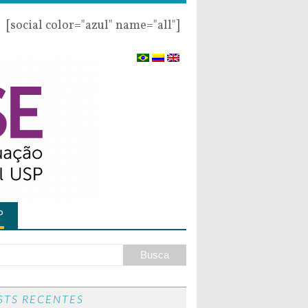
[social color="azul" name="all"]
P
STS RECENTES