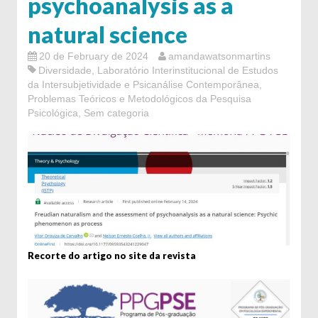
psychoanalysis as a
natural science
20 de February de 2024
amandawatsonmartins
Diversidade
,
Laboratório Interinstitucional de Estudos
da Intersubjetividade e Psicanálise Contemporânea
,
Problemas Teóricos e Metodológicos da Pesquisa
Psicológica
,
Sem categoria
Recorte do artigo no site da revista