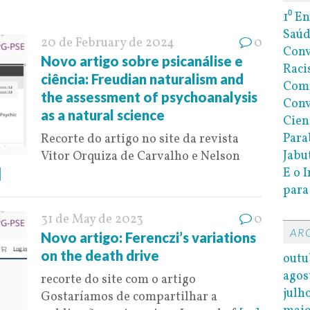
1⁰ E
Saúd
20 de February de 2024
0
Conv
Novo artigo sobre psicanálise e
Raci
ciência: Freudian naturalism and
Com
the assessment of psychoanalysis
Conv
as a natural science
Cien
Para
Recorte do artigo no site da revista
Jabu
Vitor Orquiza de Carvalho e Nelson
E o 
]
para
31 de May de 2023
0
AR
Novo artigo: Ferenczi’s variations
on the death drive
outu
agos
recorte do site com o artigo
julh
Gostaríamos de compartilhar a