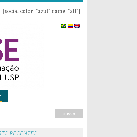
[social color="azul" name="all"]
P
STS RECENTES