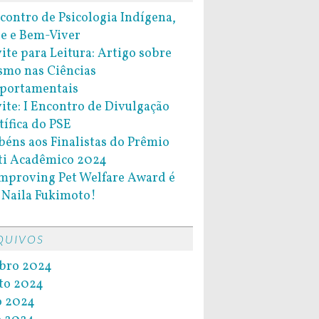
ncontro de Psicologia Indígena,
e e Bem-Viver
ite para Leitura: Artigo sobre
smo nas Ciências
portamentais
ite: I Encontro de Divulgação
tífica do PSE
béns aos Finalistas do Prêmio
ti Acadêmico 2024
Improving Pet Welfare Award é
 Naila Fukimoto!
QUIVOS
bro 2024
to 2024
o 2024