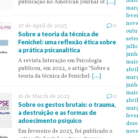
maio
publicação no American Journal of
[...]
març
feve
nov
27 de April de 2023
0
outu
Sobre a teoria da técnica de
sete
Fenichel: uma reflexão ética sobre
julh
a prática psicanalítica
junh
A revista Interação em Psicologia
maio
publicou, em 2022, o artigo “Sobre a
abri
teoria da técnica de Fenichel:
[...]
març
junh
maio
16 de March de 2023
0
abri
Sobre os gestos brutais: o trauma,
març
a destruição e as formas de
feve
adoecimento psíquico
dez
nov
Em fevereiro de 2023, foi publicado o