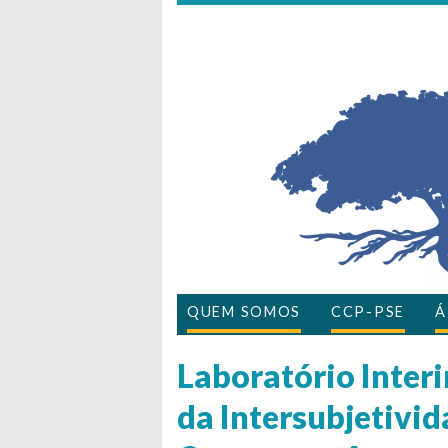
QUEM SOMOS
CCP-PSE
Á
Laboratório Interi
da Intersubjetivid