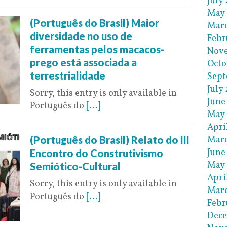
July
May
(Português do Brasil) Maior
Mar
diversidade no uso de
Febr
ferramentas pelos macacos-
Nov
prego está associada a
Octo
terrestrialidade
Sept
July
Sorry, this entry is only available in
June
Português do
[...]
May
Apri
Mar
(Português do Brasil) Relato do III
June
Encontro do Construtivismo
May 
Semiótico-Cultural
Apri
Sorry, this entry is only available in
Marc
Português do
[...]
Febr
Dec