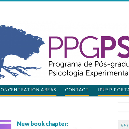
CONCENTRATION AREAS
CONTACT
IPUSP PORT
New book chapter:
RE