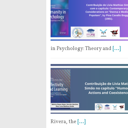
in Psychology: Theory and
[...]
Rivera, the
[...]