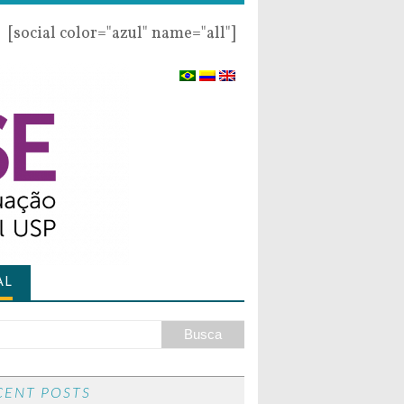
[social color="azul" name="all"]
AL
CENT POSTS