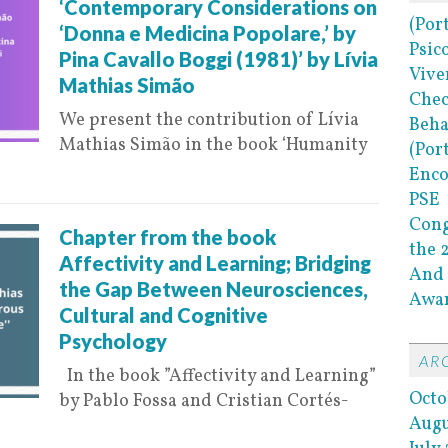
‘Contemporary Considerations on
(Por
‘Donna e Medicina Popolare,’ by
Psic
Pina Cavallo Boggi (1981)’ by Lívia
Vive
Mathias Simão
Chec
We present the contribution of Lívia
Beha
Mathias Simão in the book ‘Humanity
(Por
Enco
PSE
Cong
Chapter from the book
the 
Affectivity and Learning; Bridging
And 
the Gap Between Neurosciences,
Awar
Cultural and Cognitive
Psychology
AR
In the book ”Affectivity and Learning”
Octo
by Pablo Fossa and Cristian Cortés-
Augu