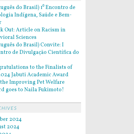
tuguês do Brasil) 1⁰ Encontro de
ologia Indígena, Saúde e Bem-
r
k Out: Article on Racism in
vioral Sciences
tuguês do Brasil) Convite: I
ntro de Divulgação Científica do
ratulations to the Finalists of
2024 Jabuti Academic Award
the Improving Pet Welfare
d goes to Naila Fukimoto!
CHIVES
ber 2024
st 2024