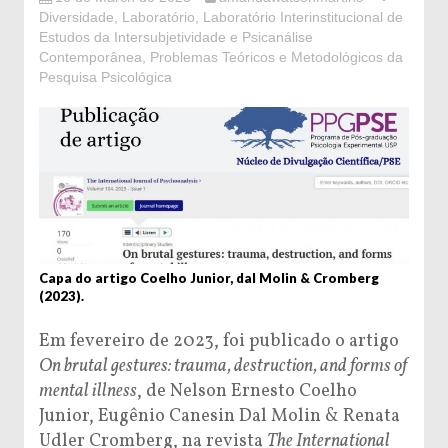
Diversidade
,
Laboratório
,
Laboratório Interinstitucional de
Estudos da Intersubjetividade e Psicanálise
Contemporânea
,
Problemas Teóricos e Metodológicos da
Pesquisa Psicológica
Capa do artigo Coelho Junior, dal Molin & Cromberg
(2023).
Em fevereiro de 2023, foi publicado o artigo
On brutal gestures: trauma, destruction,
and forms of
mental illness
, de Nelson Ernesto Coelho
Junior, Eugênio Canesin Dal Molin & Renata
Udler Cromberg, na revista
The International