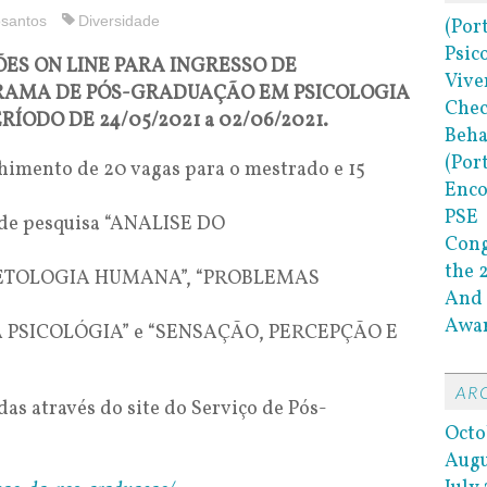
santos
Diversidade
(Por
Psic
ÕES ON LINE PARA INGRESSO DE
Vive
RAMA DE PÓS-GRADUAÇÃO EM PSICOLOGIA
Chec
ÍODO DE 24/05/2021 a 02/06/2021.
Beha
(Por
chimento de 20 vagas para o mestrado e 15
Enco
PSE
s de pesquisa “ANALISE DO
Cong
the 
ETOLOGIA HUMANA”, “PROBLEMAS
And 
Awar
PSICOLÓGIA” e “SENSAÇÃO, PERCEPÇÃO E
AR
das através do site do Serviço de Pós-
Octo
Augu