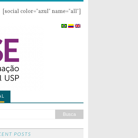
[social color="azul" name="all"]
AL
CENT POSTS