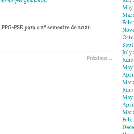
July
lecao-da-pos-graduacao/
May
Mar
Febr
o PPG-PSE para o 2º semestre de 2021:
Nov
Octo
Sept
July
Próximo →
June
May
Apri
Mar
June
May 
Apri
Marc
Febr
Dec