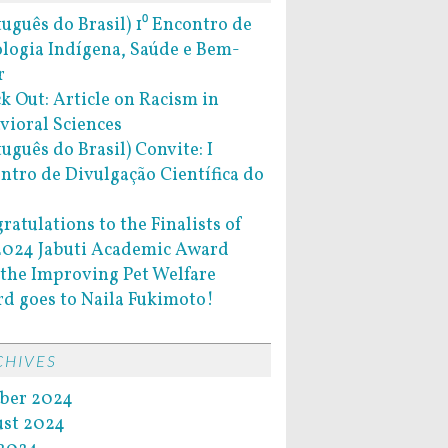
tuguês do Brasil) 1⁰ Encontro de
ologia Indígena, Saúde e Bem-
r
k Out: Article on Racism in
vioral Sciences
tuguês do Brasil) Convite: I
ntro de Divulgação Científica do
ratulations to the Finalists of
2024 Jabuti Academic Award
the Improving Pet Welfare
d goes to Naila Fukimoto!
CHIVES
ber 2024
st 2024