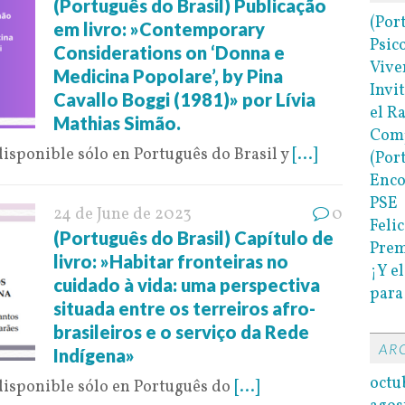
(Português do Brasil) Publicação
(Por
em livro: »Contemporary
Psic
Considerations on ‘Donna e
Vive
Medicina Popolare’, by Pina
Invi
Cavallo Boggi (1981)» por Lívia
el R
Mathias Simão.
Com
disponible sólo en Português do Brasil y
[...]
(Por
Enco
PSE
24 de June de 2023
0
Felic
(Português do Brasil) Capítulo de
Prem
livro: »Habitar fronteiras no
¡Y e
cuidado à vida: uma perspectiva
para
situada entre os terreiros afro-
brasileiros e o serviço da Rede
AR
Indígena»
octu
 disponible sólo en Português do
[...]