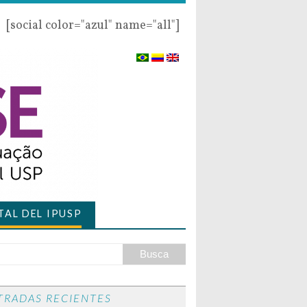
[social color="azul" name="all"]
AL DEL IPUSP
TRADAS RECIENTES