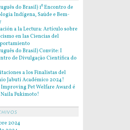
tuguês do Brasil) 1⁰ Encontro de
ologia Indígena, Saúde e Bem-
r
tación a la Lectura: Artículo sobre
acismo en las Ciencias del
portamiento
tuguês do Brasil) Convite: I
ntro de Divulgação Científica do
itaciones a los Finalistas del
io Jabuti Académico 2024!
l Improving Pet Welfare Award é
 Naila Fukimoto!
CHIVOS
bre 2024