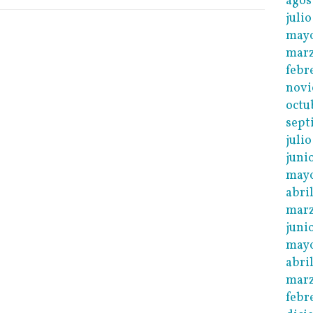
agos
juli
may
mar
febr
novi
octu
sept
juli
juni
may
abri
marz
juni
mayo
abri
marz
febr