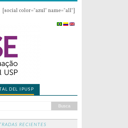
[social color="azul" name="all"]
AL DEL IPUSP
TRADAS RECIENTES