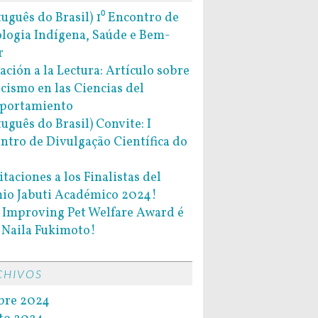
tuguês do Brasil) 1⁰ Encontro de
ologia Indígena, Saúde e Bem-
r
tación a la Lectura: Artículo sobre
acismo en las Ciencias del
portamiento
tuguês do Brasil) Convite: I
ntro de Divulgação Científica do
itaciones a los Finalistas del
io Jabuti Académico 2024!
l Improving Pet Welfare Award é
 Naila Fukimoto!
CHIVOS
bre 2024