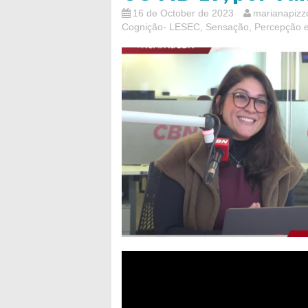
16 de October de 2023
marianapizz
Cognição- LESEC
,
Sensação, Percepção 