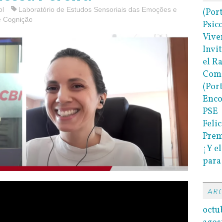
ol
Laboratório de Estudos Sensoriais das Emoções e
(Por
e Cognição
Psic
Vive
Invi
el R
Com
(Por
Enco
PSE
Felic
Prem
¡Y e
para
AR
octu