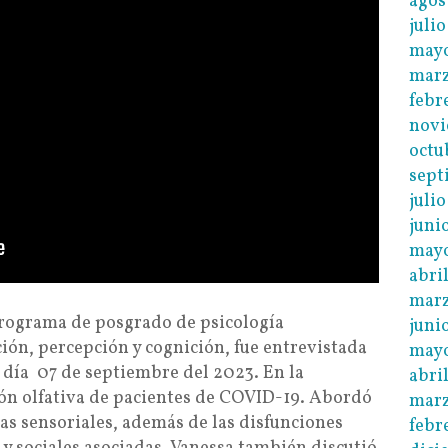
agos
juli
may
mar
febr
novi
octu
sept
juli
juni
may
abri
marz
Programa de posgrado de psicología
juni
ión, percepción y cognición, fue entrevistada
mayo
 día 07 de septiembre del 2023. En la
abri
ión olfativa de pacientes de COVID-19. Abordó
marz
mas sensoriales, además de las disfunciones
febr