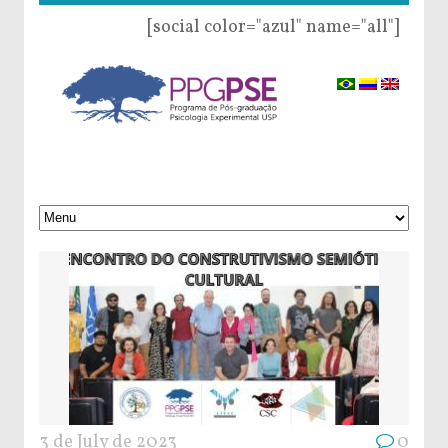
[social color="azul" name="all"]
3 de July de 2023
0