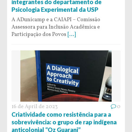
integrantes do departamento de
Psicologia Experimental da USP
A ADunicamp e a CAIAPI – Comissão
Assessora para Inclusão Acadêmica e
Participação dos Povos
[...]
16 de April de 2023
0
Criatividade como resistência para a
sobrevivência: o grupo de rap indígena
anticolonial “Oz Guarani”