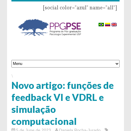
[social color="azul" name="all"]
\
Novo artigo: funções de
feedback VI e VDRL e
simulação
computacional
5 de June de 2023
Daniela Rocha-Jurado