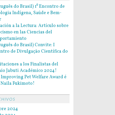
tuguês do Brasil) 1⁰ Encontro de
ologia Indígena, Saúde e Bem-
r
tación a la Lectura: Artículo sobre
acismo en las Ciencias del
portamiento
tuguês do Brasil) Convite: I
ntro de Divulgação Científica do
itaciones a los Finalistas del
io Jabuti Académico 2024!
l Improving Pet Welfare Award é
 Naila Fukimoto!
CHIVOS
bre 2024