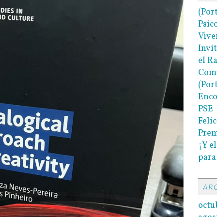
(Por
Psic
Vive
Invi
el R
Com
(Por
Enco
PSE
Felic
Prem
¡Y e
para
AR
octu