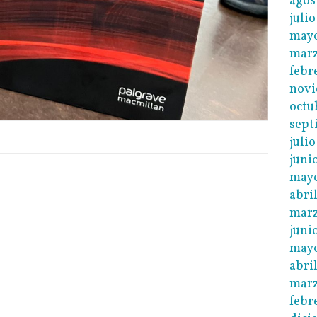
agos
juli
may
mar
febr
novi
octu
sept
juli
juni
may
abri
marz
juni
mayo
abri
marz
febr