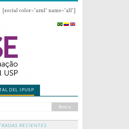
[social color="azul" name="all"]
AL DEL IPUSP
TRADAS RECIENTES