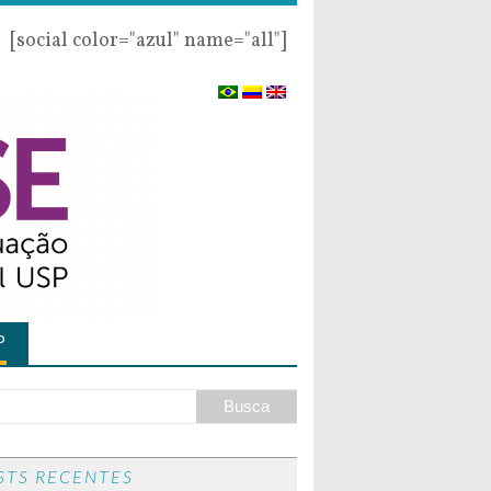
[social color="azul" name="all"]
P
STS RECENTES