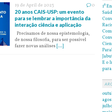
19 de April de 2023
0
1⁰ E
20 anos CAIS-USP: um evento
Saúd
para se lembrar a importância da
Conv
interação ciência e aplicação
Raci
Com
Precisamos de nossa epistemologia,
Conv
de nossa filosofia, para ser possível
Cien
fazer novas análises
[...]
Para
Jabu
E o 
para
AR
outu
agos
julh