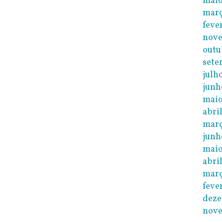
maio
març
feve
nov
outu
sete
julh
junh
maio
abri
març
junh
maio
abri
març
feve
dez
nov