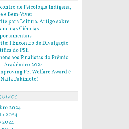
ncontro de Psicologia Indígena,
e e Bem-Viver
ite para Leitura: Artigo sobre
smo nas Ciências
portamentais
ite: I Encontro de Divulgação
tífica do PSE
béns aos Finalistas do Prêmio
ti Acadêmico 2024
Improving Pet Welfare Award é
 Naila Fukimoto!
QUIVOS
bro 2024
to 2024
o 2024